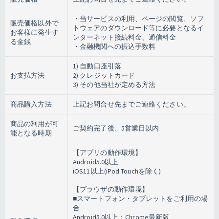
・当サービスの利用、ページの閲覧、ソフ
販売価格以外で
トウェアのダウンロード等に必要となるイ
お客様に発生す
ンターネット接続料金、通信料金
る金銭
・金融機関への振込手数料
1) 自動口座引落
お支払方法
2) クレジットカード
3) その他当社が定める方法
商品購入方法
上記お問合せ先までご連絡ください。
商品の利用が可
ご契約完了後、5営業日以内
能となる時期
【アプリの動作環境】
Android5.0以上
iOS11以上(iPod Touchを除く)
【ブラウザの動作環境】
■スマートフォン・タブレットをご利用の場
合
Android5.0以上：Chrome最新版