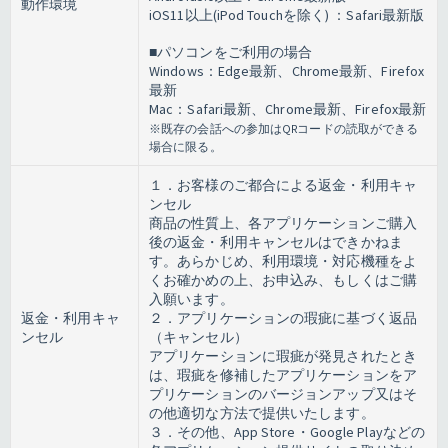
動作環境
iOS11以上(iPod Touchを除く) ：Safari最新版
■パソコンをご利用の場合
Windows：Edge最新、Chrome最新、Firefox
最新
Mac：Safari最新、Chrome最新、Firefox最新
※既存の会話への参加はQRコードの読取ができる
場合に限る。
１．お客様のご都合による返金・利用キャ
ンセル
商品の性質上、各アプリケーションご購入
後の返金・利用キャンセルはできかねま
す。あらかじめ、利用環境・対応機種をよ
くお確かめの上、お申込み、もしくはご購
入願います。
返金・利用キャ
２．アプリケーションの瑕疵に基づく返品
ンセル
（キャンセル）
アプリケーションに瑕疵が発見されたとき
は、瑕疵を修補したアプリケーションをア
プリケーションのバージョンアップ又はそ
の他適切な方法で提供いたします。
３．その他、App Store・Google Playなどの